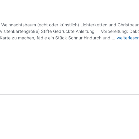
: Weihnachtsbaum (echt oder künstlich) Lichterketten und Christbau
isitenkartengröße) Stifte Gedruckte Anleitung Vorbereitung: Dekor
Advent:
 Karte zu machen, fädle ein Stück Schnur hindurch und …
weiterlese
Das
Licht
der
Welt