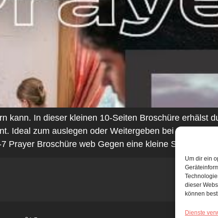
n kann. In dieser kleinen 10-Seiten Broschüre erhälst 
önnt. Ideal zum auslegen oder Weitergeben bei Events o
7 Prayer Broschüre web Gegen eine kleine Spende sch
Um dir ein o
Geräteinfor
Technologien
dieser Websi
können best
Dienste ver