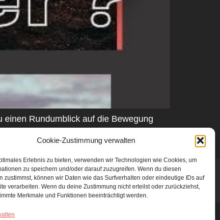
du einen Rundumblick auf die Bewegung
der laufenden Gebetsräumen. Spread the
Cookie-Zustimmung verwalten
icken […]
ptimales Erlebnis zu bieten, verwenden wir Technologien wie Cookies, um
mationen zu speichern und/oder darauf zuzugreifen. Wenn du diesen
 zustimmst, können wir Daten wie das Surfverhalten oder eindeutige IDs auf
te verarbeiten. Wenn du deine Zustimmung nicht erteilst oder zurückziehst,
immte Merkmale und Funktionen beeinträchtigt werden.
walten