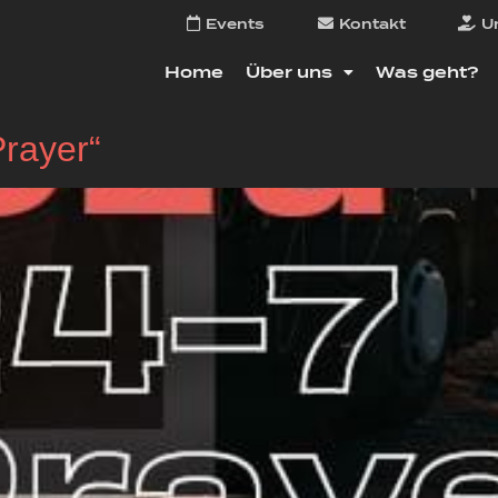
Events
Kontakt
U
Home
Über uns
Was geht?
rayer“