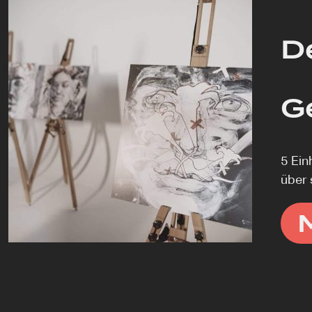
D
G
5 Ein
über 