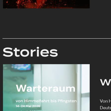
Stories
W
Von H
Deuts