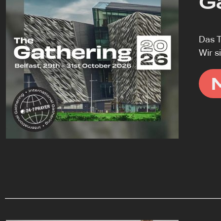
G
Das T
Wir s