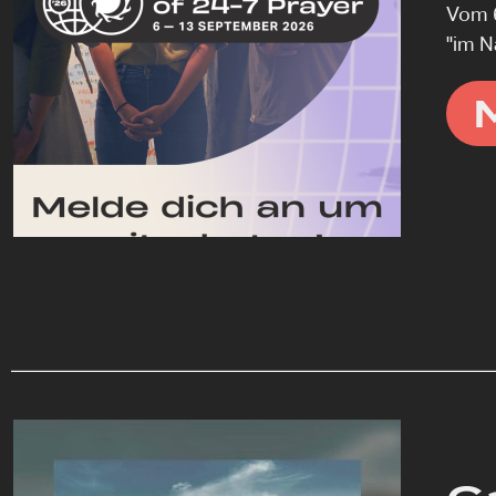
Vom 6
"im N