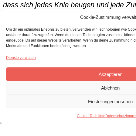
dass sich jedes Knie beugen und jede 
dass er der Herr ist.
Cookie-Zustimmung verwal
Nicht, weil wir die Kraft hätten,
Um dir ein optimales Erlebnis zu bieten, verwenden wir Technologien wie Coo
und/oder darauf zuzugreifen. Wenn du diesen Technologien zustimmst, können
dies zu bewirken,
eindeutige IDs auf dieser Website verarbeiten. Wenn du deine Zustimmung nich
Merkmale und Funktionen beeinträchtigt werden.
sondern weil du sie hast.
Nicht, weil unsere Pläne ausreichen,
Dienste verwalten
sondern weil deine Kraft grenzenlos ist.
Akzeptieren
Die Orte, die uns überwältigen,
Ablehnen
sind genau die Orte, die
Einstellungen ansehen
du retten wolltest.
Cookie-Richtlinie
Datenschutz
Impre
Komm, Herr Jesus.
Verwandle unsere Nationen.