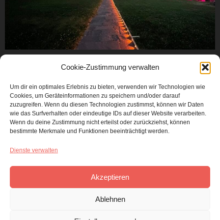
Vom 26.-29.6.2025 fand wieder die KlosterZeit im
Cookie-Zustimmung verwalten
Kloster Hirsau statt. Ein paar Tage ununterbrochenes
Gebet in der alten Klosterkapelle mitten in den
Um dir ein optimales Erlebnis zu bieten, verwenden wir Technologien wie
Cookies, um Geräteinformationen zu speichern und/oder darauf
wunderschönen Ruinen der alten Benediktinerabtei.
zuzugreifen. Wenn du diesen Technologien zustimmst, können wir Daten
wie das Surfverhalten oder eindeutige IDs auf dieser Website verarbeiten.
Wenn du deine Zustimmung nicht erteilst oder zurückziehst, können
bestimmte Merkmale und Funktionen beeinträchtigt werden.
Dienste verwalten
Akzeptieren
Ablehnen
Über die Website
24-7 Prayer Deutschland ist Teil der internationalen Gebetsbewegung 24-7
Prayer – www.24-7prayer.com