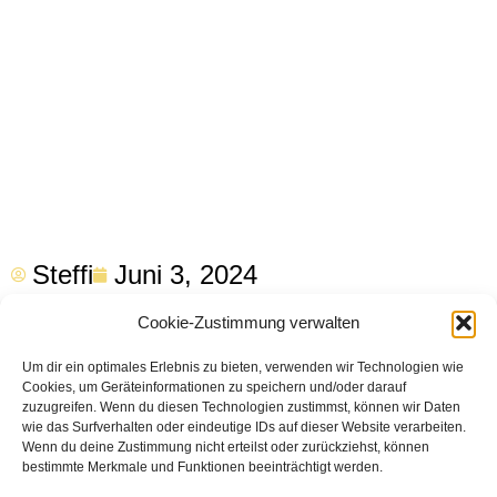
Steffi
Juni 3, 2024
Cookie-Zustimmung verwalten
Um dir ein optimales Erlebnis zu bieten, verwenden wir Technologien wie
Cookies, um Geräteinformationen zu speichern und/oder darauf
zuzugreifen. Wenn du diesen Technologien zustimmst, können wir Daten
wie das Surfverhalten oder eindeutige IDs auf dieser Website verarbeiten.
Veranstaltet durch das Gebetshaus
Wenn du deine Zustimmung nicht erteilst oder zurückziehst, können
bestimmte Merkmale und Funktionen beeinträchtigt werden.
Greifswald findet alle 2 Monate ein 24-