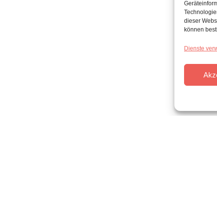
Geräteinfor
Technologien
dieser Websi
können best
Dienste ver
Akz