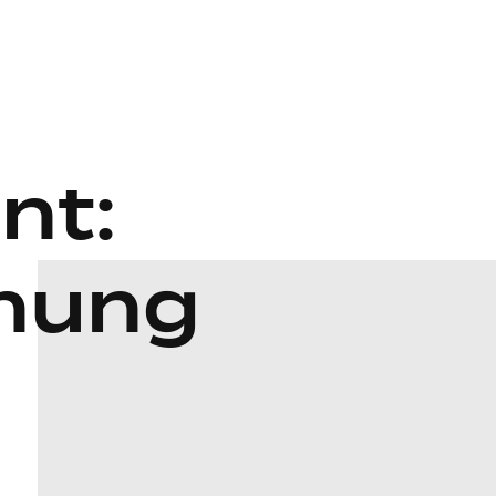
nt:
nung