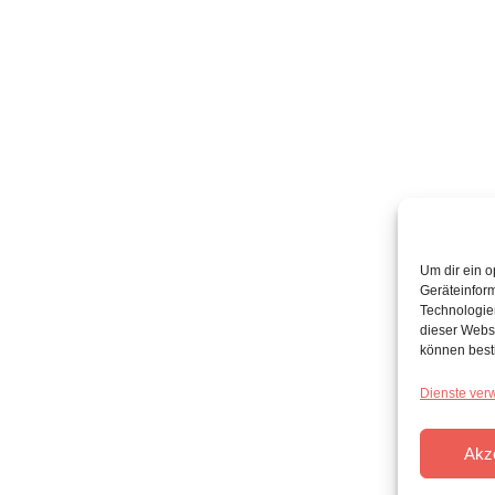
Um dir ein o
Geräteinfor
Technologien
dieser Websi
können best
Dienste ver
Akz