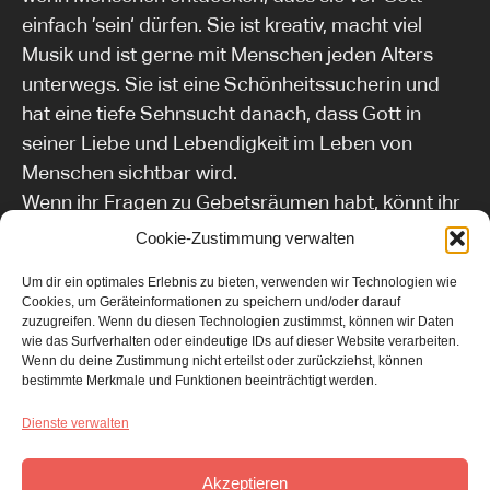
einfach ’sein‘ dürfen. Sie ist kreativ, macht viel
Musik und ist gerne mit Menschen jeden Alters
unterwegs. Sie ist eine Schönheitssucherin und
hat eine tiefe Sehnsucht danach, dass Gott in
seiner Liebe und Lebendigkeit im Leben von
Menschen sichtbar wird.
Wenn ihr Fragen zu Gebetsräumen habt, könnt ihr
euch gerne direkt an Lisa und Nicolas wenden:
Cookie-Zustimmung verwalten
lisajoyundnicolas@gmail.com
Um dir ein optimales Erlebnis zu bieten, verwenden wir Technologien wie
Cookies, um Geräteinformationen zu speichern und/oder darauf
zuzugreifen. Wenn du diesen Technologien zustimmst, können wir Daten
wie das Surfverhalten oder eindeutige IDs auf dieser Website verarbeiten.
Wenn du deine Zustimmung nicht erteilst oder zurückziehst, können
bestimmte Merkmale und Funktionen beeinträchtigt werden.
Dienste verwalten
Akzeptieren