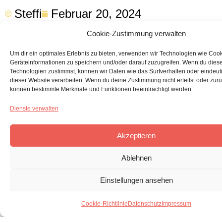
Steffi
Februar 20, 2024
Cookie-Zustimmung verwalten
Um dir ein optimales Erlebnis zu bieten, verwenden wir Technologien wie Coo
Geräteinformationen zu speichern und/oder darauf zuzugreifen. Wenn du dies
Technologien zustimmst, können wir Daten wie das Surfverhalten oder eindeuti
dieser Website verarbeiten. Wenn du deine Zustimmung nicht erteilst oder zurü
können bestimmte Merkmale und Funktionen beeinträchtigt werden.
Die Gemeinden um „Kirche für
Aschaffenburg“ haben sich dieses Jahr
Dienste verwalten
gleich viermal zu einer Gebetswoche
Akzeptieren
getroffen. Mal sehen, was sie als
Ablehnen
Nächstes planen!
Einstellungen ansehen
Flyer Gebet für
Aschaffenburg/Miltenberg
Cookie-Richtlinie
Datenschutz
Impressum