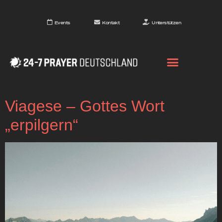
Events
Kontakt
Unterstützen
Viagese – Gottes Wort
„erpilgern“