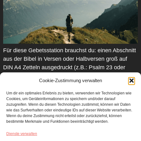
Für diese Gebetsstation brauchst du: einen Abschnitt
aus der Bibel in Versen oder Halbversen groß auf
DIN A4 Zetteln ausgedruckt (z.B.: Psalm 23 oder
103), so dass man im Stehen den Text gut lesen
Cookie-Zustimmung verwalten
kann die ausgedruckte Anleitung Vorbereitung:
Suche einen für deinen Gebetsraum passenden
Um dir ein optimales Erlebnis zu bieten, verwenden wir Technologien wie
Cookies, um Geräteinformationen zu speichern und/oder darauf
Abschnitt in der Bibel aus – sehr gut geeignet […]
zuzugreifen. Wenn du diesen Technologien zustimmst, können wir Daten
wie das Surfverhalten oder eindeutige IDs auf dieser Website verarbeiten.
Wenn du deine Zustimmung nicht erteilst oder zurückziehst, können
bestimmte Merkmale und Funktionen beeinträchtigt werden.
Dienste verwalten