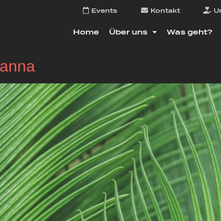
Events
Kontakt
U
Home
Über uns
Was geht?
ianna