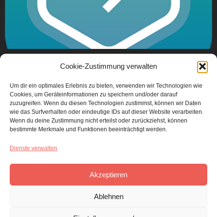
Durch die Fastenzeit mit Lectio 365 und in die Wüste
Cookie-Zustimmung verwalten
mit den Wüstenvätern und -müttern. Übersetzungen
für die Morgengebete der englischen App,
Um dir ein optimales Erlebnis zu bieten, verwenden wir Technologien wie
Cookies, um Geräteinformationen zu speichern und/oder darauf
Predigtleitfäden und Kleingruppenmaterial.
zuzugreifen. Wenn du diesen Technologien zustimmst, können wir Daten
wie das Surfverhalten oder eindeutige IDs auf dieser Website verarbeiten.
Wenn du deine Zustimmung nicht erteilst oder zurückziehst, können
bestimmte Merkmale und Funktionen beeinträchtigt werden.
Dienste verwalten
Akzeptieren
Ablehnen
Über die Website
24-7 Prayer Deutschland ist Teil der internationalen Gebetsbewegung 24-7
Prayer – www.24-7prayer.com