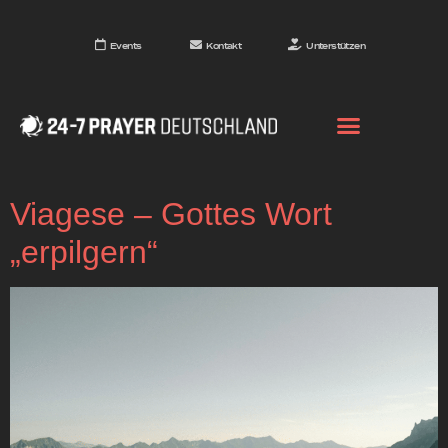
Events
Kontakt
Unterstützen
Viagese – Gottes Wort
„erpilgern“