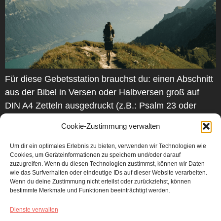
Für diese Gebetsstation brauchst du: einen Abschnitt
aus der Bibel in Versen oder Halbversen groß auf
DIN A4 Zetteln ausgedruckt (z.B.: Psalm 23 oder
103), so dass man im Stehen den Text gut lesen
Cookie-Zustimmung verwalten
kann die ausgedruckte Anleitung Vorbereitung:
Suche einen für deinen Gebetsraum passenden
Um dir ein optimales Erlebnis zu bieten, verwenden wir Technologien wie
Cookies, um Geräteinformationen zu speichern und/oder darauf
Abschnitt in der Bibel aus – sehr gut geeignet […]
zuzugreifen. Wenn du diesen Technologien zustimmst, können wir Daten
wie das Surfverhalten oder eindeutige IDs auf dieser Website verarbeiten.
Wenn du deine Zustimmung nicht erteilst oder zurückziehst, können
bestimmte Merkmale und Funktionen beeinträchtigt werden.
Dienste verwalten