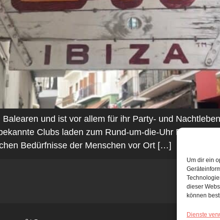
en Balearen und ist vor allem für ihr Party- und Nachtlebe
 bekannte Clubs laden zum Rund-um-die-Uhr Feiern ein. 
ischen Bedürfnisse der Menschen vor Ort […]
Um dir ein o
Geräteinfor
Technologien
dieser Websi
können best
Dienste ver