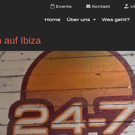
Events
Kontakt
U
Home
Über uns
Was geht?
auf Ibiza