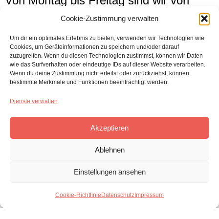
Von Montag bis Freitag sind wir von
23:30-4 Uhr auf den Straßen des West
Cookie-Zustimmung verwalten
End unterwegs.
Um dir ein optimales Erlebnis zu bieten, verwenden wir Technologien wie
Cookies, um Geräteinformationen zu speichern und/oder darauf
zuzugreifen. Wenn du diesen Technologien zustimmst, können wir Daten
Die ersten 30 Minuten starten wir mit
wie das Surfverhalten oder eindeutige IDs auf dieser Website verarbeiten.
Wenn du deine Zustimmung nicht erteilst oder zurückziehst, können
gemeinsamem Gebet und Lobpreis.
bestimmte Merkmale und Funktionen beeinträchtigt werden.
Anschließend wird das Team aufgeteilt.
Dienste verwalten
Die eine Hälfte bleibt im Gebetsraum
Akzeptieren
und verbringt die Zeit damit, gemeinsam
zu beten, Gott darum zu bitten, den
Ablehnen
Menschen in seiner Liebe zu begegnen.
Einstellungen ansehen
Die andere Hälfte wird in Zweierteams
Cookie-Richtlinie
Datenschutz
Impressum
ins West End geschickt und will für
Menschen da sein.